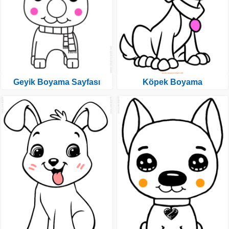
Geyik Boyama Sayfası
Köpek Boyama