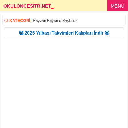
OKULONCESiTR.NET
_
MENU
😏
KATEGORİ:
Hayvan Boyama Sayfaları
🥰 2026 Yılbaşı Takvimleri Kalıpları İndir 😍