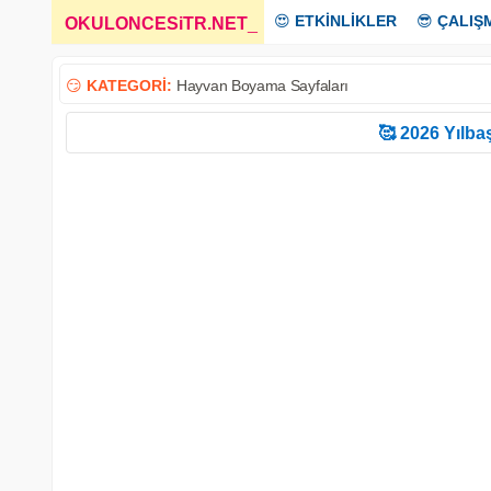
😍
ETKİNLİKLER
😎
ÇALIŞ
OKULONCESiTR.NET
_
😏
KATEGORİ:
Hayvan Boyama Sayfaları
🥰 2026 Yılbaş