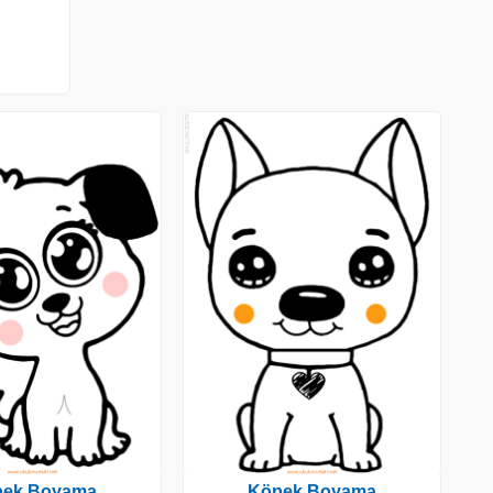
pek Boyama
Köpek Boyama