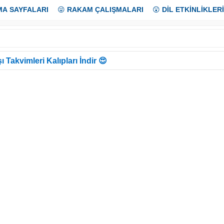
MA SAYFALARI
😜
RAKAM ÇALIŞMALARI
😲
DİL ETKİNLİKLERİ
ı Takvimleri Kalıpları İndir 😍