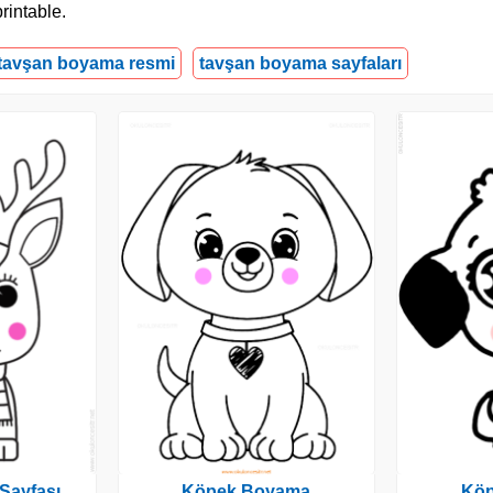
rintable.
tavşan boyama resmi
tavşan boyama sayfaları
Sayfası
Köpek Boyama
Kö