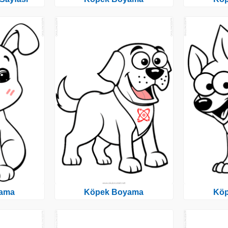
ama
Köpek Boyama
Kö