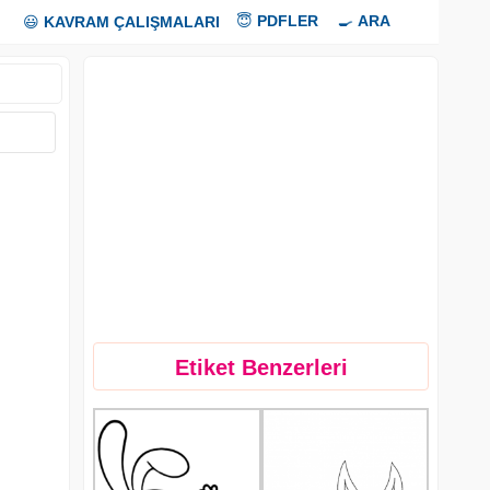
😇
PDFLER
🍳
ARA
😃
KAVRAM ÇALIŞMALARI
Etiket Benzerleri