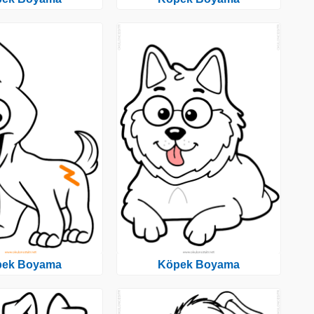
pek Boyama
Köpek Boyama