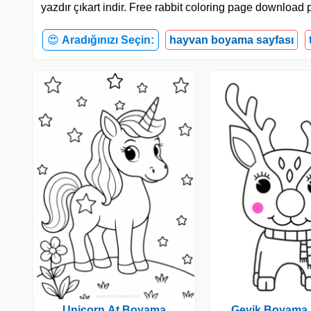
yazdır çıkart indir. Free rabbit coloring page download p
😍
Aradığınızı Seçin:
hayvan boyama sayfası
Unicorn At Boyama
Geyik Boyama 