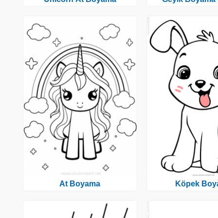
At Boyama
Köpek Boy