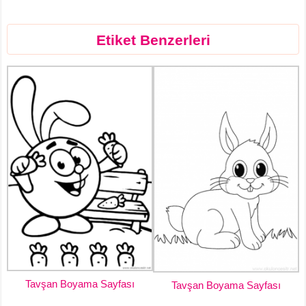
Etiket Benzerleri
Tavşan Boyama Sayfası
Tavşan Boyama Sayfası