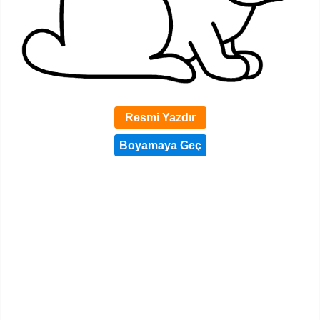
Resmi Yazdır