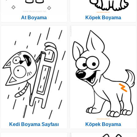
At Boyama
Köpek Boyama
Kedi Boyama Sayfası
Köpek Boyama