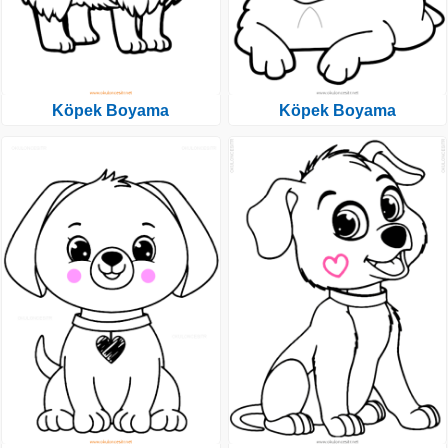
Köpek Boyama
Köpek Boyama