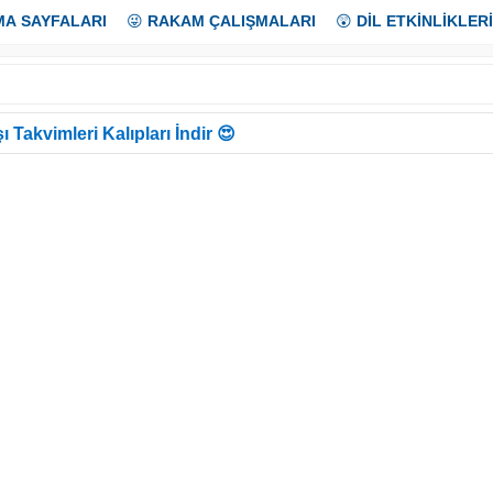
MA SAYFALARI
😜
RAKAM ÇALIŞMALARI
😲
DİL ETKİNLİKLERİ
ı Takvimleri Kalıpları İndir 😍