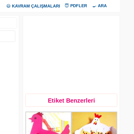
😇
PDFLER
🍳
ARA
😃
KAVRAM ÇALIŞMALARI
Etiket Benzerleri