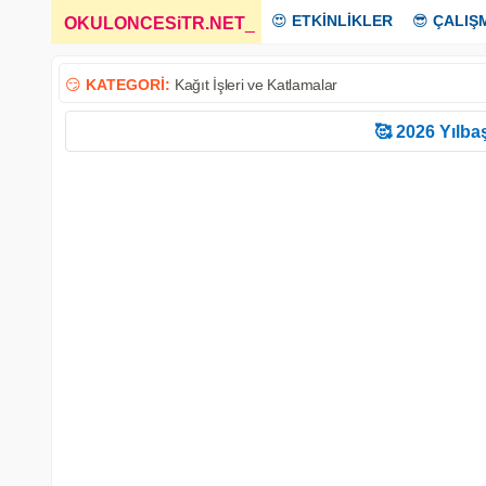
😍
ETKİNLİKLER
😎
ÇALIŞ
OKULONCESiTR.NET
_
😏
KATEGORİ:
Kağıt İşleri ve Katlamalar
🥰 2026 Yılbaş