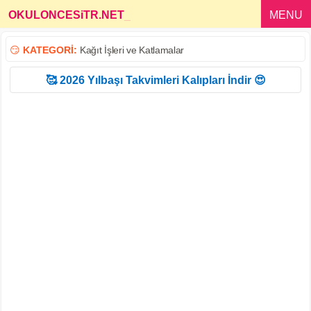
OKULONCESiTR.NET
_
MENU
😏
KATEGORİ:
Kağıt İşleri ve Katlamalar
🥰 2026 Yılbaşı Takvimleri Kalıpları İndir 😍