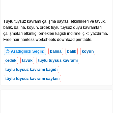
Tüylü tüysüz kavramı çalışma sayfası etkinlikleri ve tavuk,
balık, balina, koyun, ördek tüylü tüysüz duyu kavramları
çalışmaları etkinliği örnekleri kağıdı indirme, çıktı yazdırma.
Free hair hairless worksheets download printable.
😍
Aradığınızı Seçin:
balina
balık
koyun
ördek
tavuk
tüylü tüysüz kavramı
tüylü tüysüz kavramı kağıdı
tüylü tüysüz kavramı sayfası