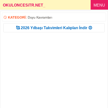
OKULONCESiTR.NET
_
MENU
😏
KATEGORİ:
Duyu Kavramları
🥰 2026 Yılbaşı Takvimleri Kalıpları İndir 😍