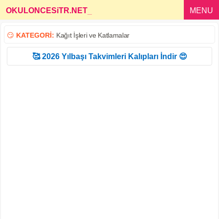
OKULONCESiTR.NET
_
MENU
😏
KATEGORİ:
Kağıt İşleri ve Katlamalar
🥰 2026 Yılbaşı Takvimleri Kalıpları İndir 😍