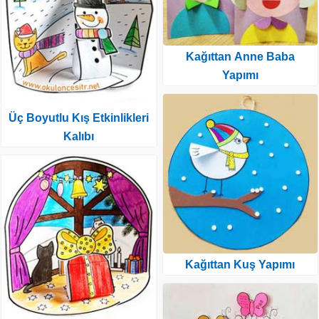
Kağıttan Anne Baba
Yapımı
Üç Boyutlu Kış Etkinlikleri
Kalıbı
Kağıttan Kuş Yapımı