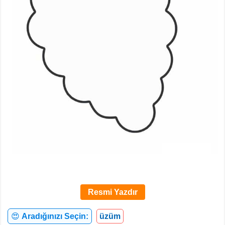
Resmi Yazdır
😍
Aradığınızı Seçin:
üzüm