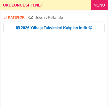
OKULONCESiTR.NET
_
MENU
😏
KATEGORİ:
Kağıt İşleri ve Katlamalar
🥰 2026 Yılbaşı Takvimleri Kalıpları İndir 😍