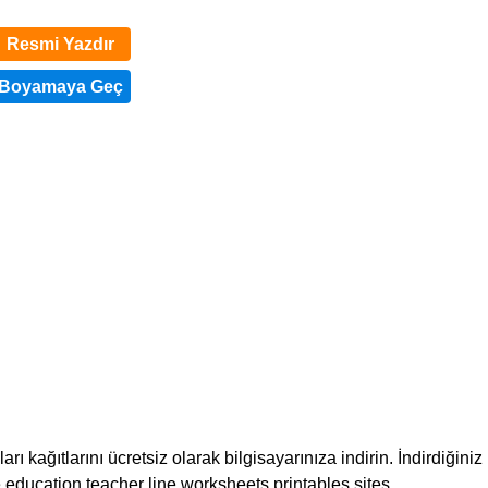
Resmi Yazdır
ı kağıtlarını ücretsiz olarak bilgisayarınıza indirin. İndirdiğiniz
ee education teacher line worksheets printables sites.