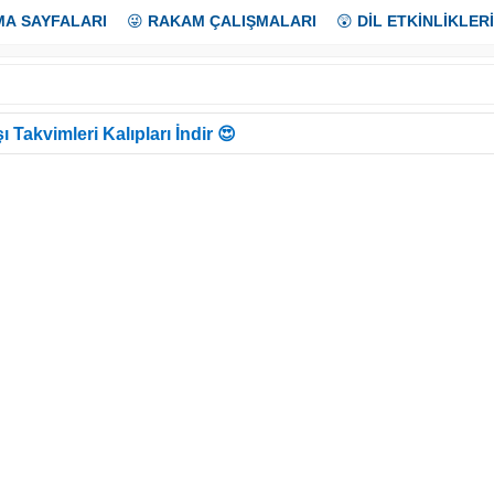
MA SAYFALARI
😜
RAKAM ÇALIŞMALARI
😲
DİL ETKİNLİKLERİ
ı Takvimleri Kalıpları İndir 😍