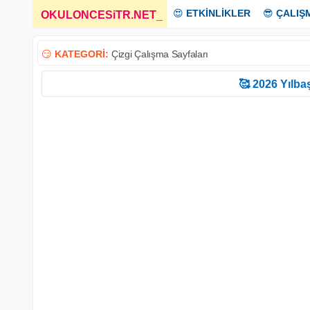
😍
ETKİNLİKLER
😎
ÇALIŞ
OKULONCESiTR.NET
_
😏
KATEGORİ:
Çizgi Çalışma Sayfaları
🥰 2026 Yılbaş