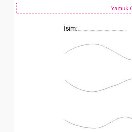
Yamuk Ç