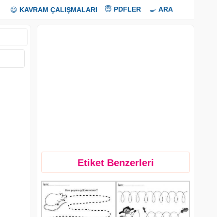
😇
PDFLER
🍳
ARA
😃
KAVRAM ÇALIŞMALARI
Etiket Benzerleri