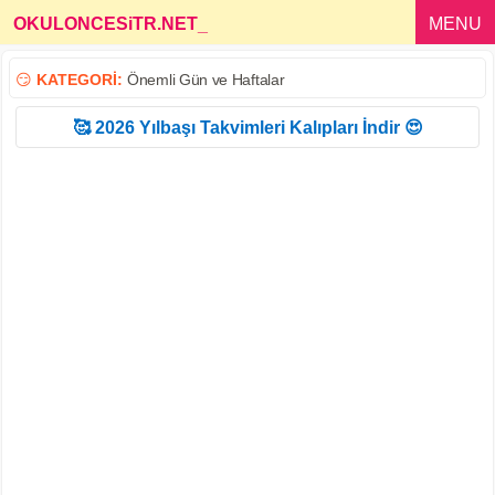
OKULONCESiTR.NET
_
MENU
😏
KATEGORİ:
Önemli Gün ve Haftalar
🥰 2026 Yılbaşı Takvimleri Kalıpları İndir 😍