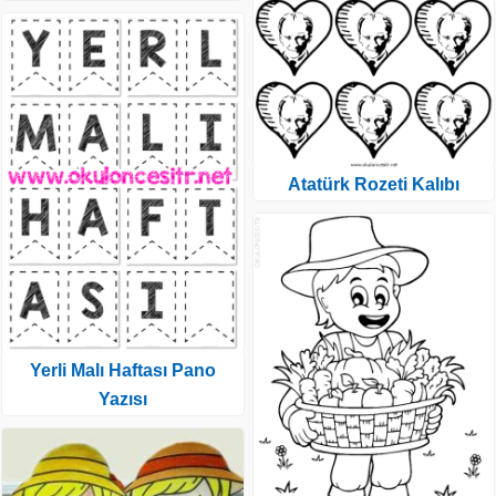
Atatürk Rozeti Kalıbı
Yerli Malı Haftası Pano
Yazısı