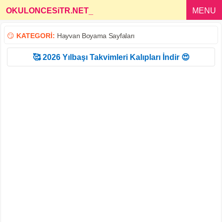
OKULONCESiTR.NET
_
MENU
😏
KATEGORİ:
Hayvan Boyama Sayfaları
🥰 2026 Yılbaşı Takvimleri Kalıpları İndir 😍