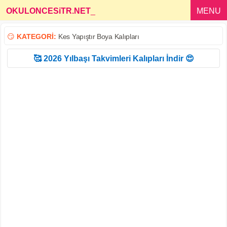
OKULONCESiTR.NET
_
MENU
😏
KATEGORİ:
Kes Yapıştır Boya Kalıpları
🥰 2026 Yılbaşı Takvimleri Kalıpları İndir 😍