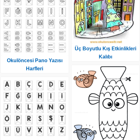
Üç Boyutlu Kış Etkinlikleri
Kalıbı
Okulöncesi Pano Yazısı
Harfleri