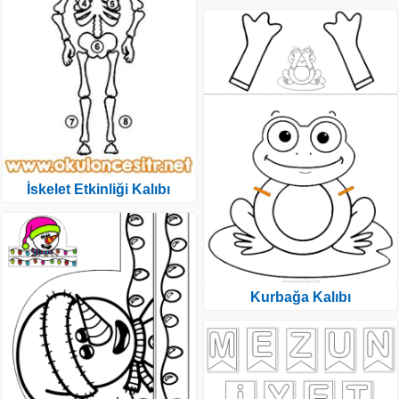
İskelet Etkinliği Kalıbı
Kurbağa Kalıbı