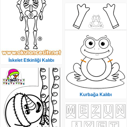
İskelet Etkinliği Kalıbı
Kurbağa Kalıbı