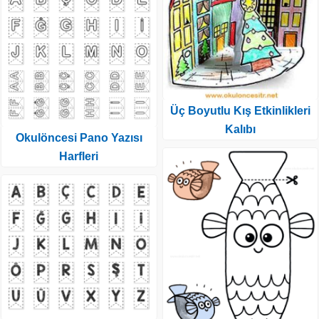
Üç Boyutlu Kış Etkinlikleri
Kalıbı
Okulöncesi Pano Yazısı
Harfleri