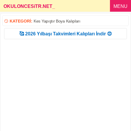
OKULONCESiTR.NET
_
MENU
😏
KATEGORİ:
Kes Yapıştır Boya Kalıpları
🥰 2026 Yılbaşı Takvimleri Kalıpları İndir 😍