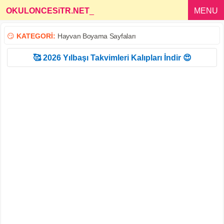
OKULONCESiTR.NET
_
MENU
😏
KATEGORİ:
Hayvan Boyama Sayfaları
🥰 2026 Yılbaşı Takvimleri Kalıpları İndir 😍