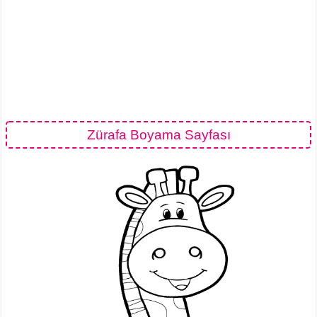
Zürafa Boyama Sayfası