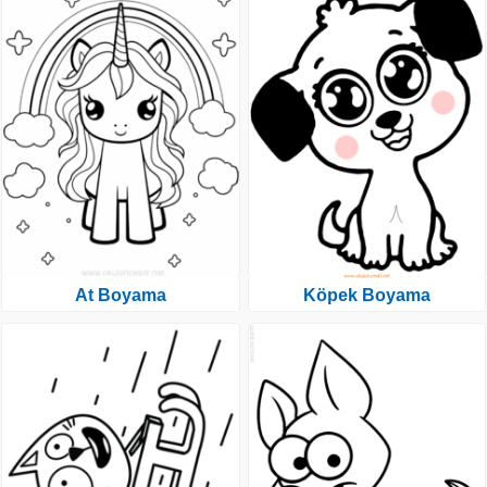
At Boyama
Köpek Boyama