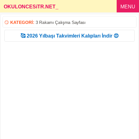
OKULONCESiTR.NET
_
MENU
😏
KATEGORİ:
3 Rakamı Çalışma Sayfası
🥰 2026 Yılbaşı Takvimleri Kalıpları İndir 😍