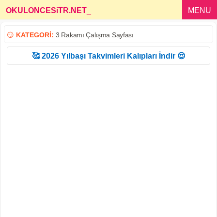
OKULONCESiTR.NET
_
MENU
😏
KATEGORİ:
3 Rakamı Çalışma Sayfası
🥰 2026 Yılbaşı Takvimleri Kalıpları İndir 😍