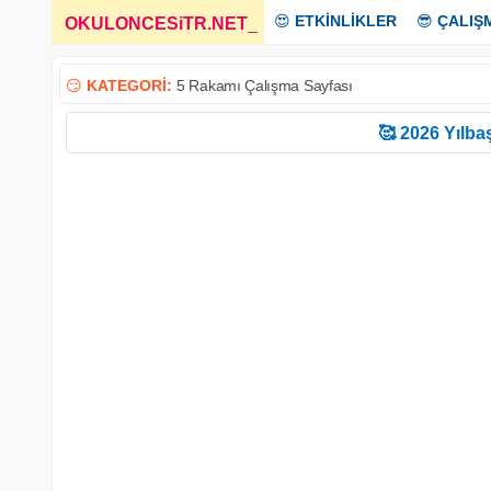
😍
ETKİNLİKLER
😎
ÇALIŞ
OKULONCESiTR.NET
_
😏
KATEGORİ:
5 Rakamı Çalışma Sayfası
🥰 2026 Yılbaş