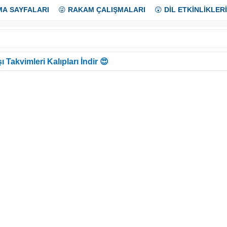
MA SAYFALARI
😜
RAKAM ÇALIŞMALARI
😲
DİL ETKİNLİKLERİ
ı Takvimleri Kalıpları İndir 😍