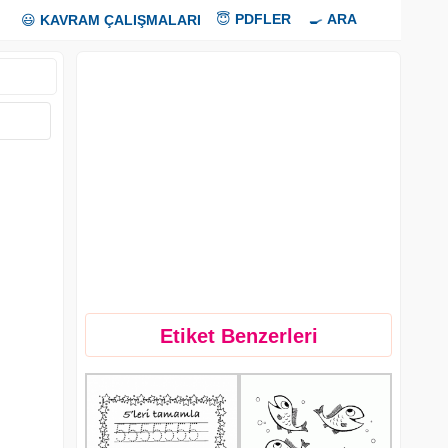
😇
PDFLER
🍳
ARA
😃
KAVRAM ÇALIŞMALARI
Etiket Benzerleri