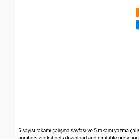
5 sayısı rakamı çalışma sayfası ve 5 rakamı yazma çalışm
numbers worksheets download and printable preschool