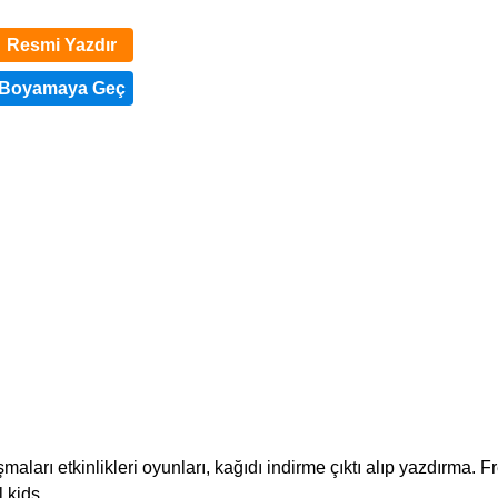
Resmi Yazdır
aları etkinlikleri oyunları, kağıdı indirme çıktı alıp yazdırma. F
 kids.