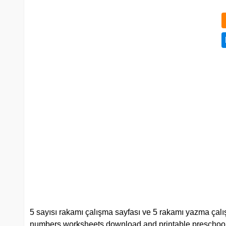
5 sayısı rakamı çalışma sayfası ve 5 rakamı yazma çalışm
numbers worksheets download and printable preschool