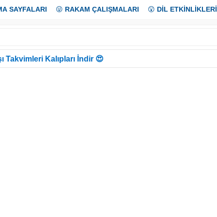
MA SAYFALARI
😜
RAKAM ÇALIŞMALARI
😲
DİL ETKİNLİKLERİ
ı Takvimleri Kalıpları İndir 😍