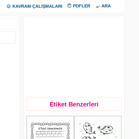
😇
PDFLER
🍳
ARA
😃
KAVRAM ÇALIŞMALARI
Etiket Benzerleri