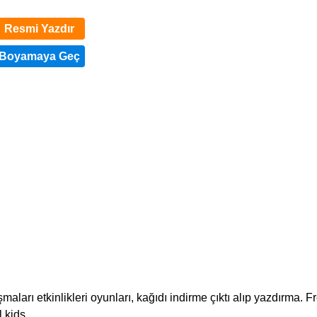
Resmi Yazdır
aları etkinlikleri oyunları, kağıdı indirme çıktı alıp yazdırma. F
 kids.