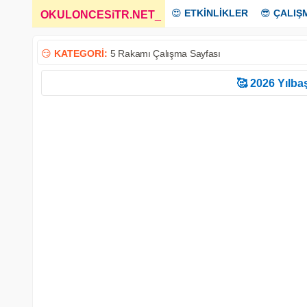
😍
ETKİNLİKLER
😎
ÇALIŞ
OKULONCESiTR.NET
_
😏
KATEGORİ:
5 Rakamı Çalışma Sayfası
🥰 2026 Yılbaş