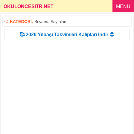
OKULONCESiTR.NET
_
MENU
😏
KATEGORİ:
Boyama Sayfaları
🥰 2026 Yılbaşı Takvimleri Kalıpları İndir 😍