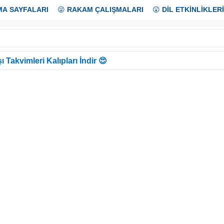
MA SAYFALARI
😜
RAKAM ÇALIŞMALARI
😲
DİL ETKİNLİKLERİ
ı Takvimleri Kalıpları İndir 😍