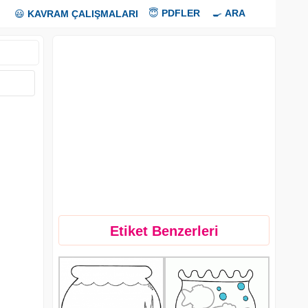
😇
PDFLER
🍳
ARA
😃
KAVRAM ÇALIŞMALARI
Etiket Benzerleri