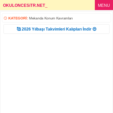
OKULONCESiTR.NET
_
MENU
😏
KATEGORİ:
Mekanda Konum Kavramları
🥰 2026 Yılbaşı Takvimleri Kalıpları İndir 😍