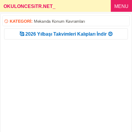
OKULONCESiTR.NET
_
MENU
😏
KATEGORİ:
Mekanda Konum Kavramları
🥰 2026 Yılbaşı Takvimleri Kalıpları İndir 😍