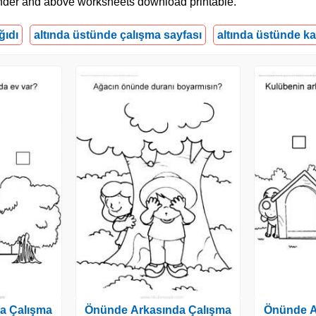
e under and above worksheets download printable.
ğıdı
altında üstünde çalışma sayfası
altında üstünde k
a Çalışma
Önünde Arkasında Çalışma
Önünde A