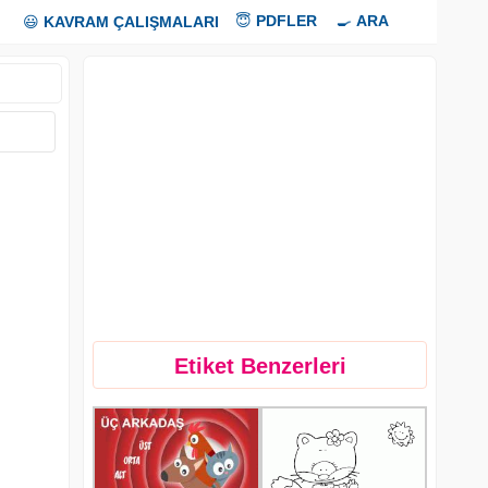
😇
PDFLER
🍳
ARA
😃
KAVRAM ÇALIŞMALARI
Etiket Benzerleri