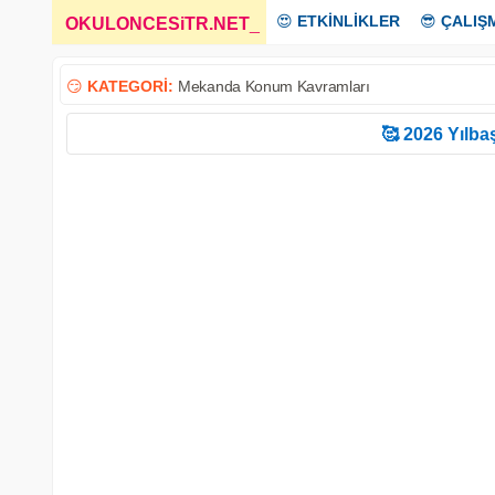
😍
ETKİNLİKLER
😎
ÇALIŞ
OKULONCESiTR.NET
_
😏
KATEGORİ:
Mekanda Konum Kavramları
🥰 2026 Yılbaş