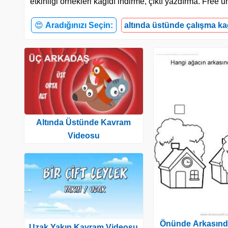
etkinliği örnekleri kağıdı indirme, çıktı yazdırma. Fre
😍
Aradığınızı Seçin:
altında üstünde çalışma ka
Altında Üstünde Kavram
Videosu
Önünde Arkasınd
Uzak Yakın Kavram Videosu