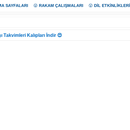
MA SAYFALARI
😜
RAKAM ÇALIŞMALARI
😲
DİL ETKİNLİKLERİ
ı Takvimleri Kalıpları İndir 😍