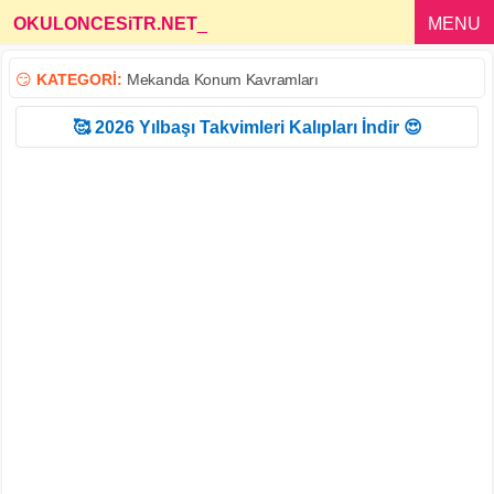
OKULONCESiTR.NET
_
MENU
😏
KATEGORİ:
Mekanda Konum Kavramları
🥰 2026 Yılbaşı Takvimleri Kalıpları İndir 😍