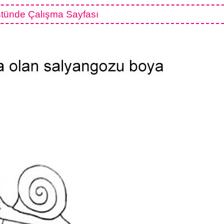
stünde Çalışma Sayfası