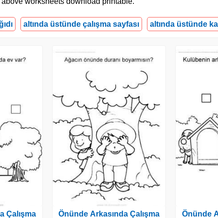
nd above worksheets download printable.
ğıdı
altında üstünde çalışma sayfası
altında üstünde k
a Çalışma
Önünde Arkasında Çalışma
Önünde A