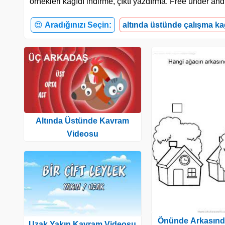
örnekleri kağıdı indirme, çıktı yazdırma. Free under a
😍
Aradığınızı Seçin:
altında üstünde çalışma ka
Altında Üstünde Kavram
Videosu
Önünde Arkasınd
Uzak Yakın Kavram Videosu