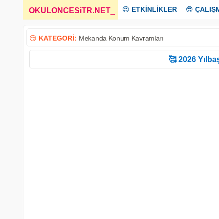
😍
ETKİNLİKLER
😎
ÇALIŞ
OKULONCESiTR.NET
_
😏
KATEGORİ:
Mekanda Konum Kavramları
🥰 2026 Yılbaş