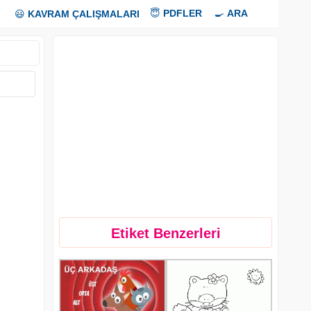
😇
PDFLER
🍳
ARA
😃
KAVRAM ÇALIŞMALARI
Etiket Benzerleri