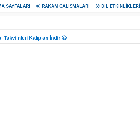
MA SAYFALARI
😜
RAKAM ÇALIŞMALARI
😲
DİL ETKİNLİKLERİ
ı Takvimleri Kalıpları İndir 😍