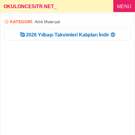
OKULONCESiTR.NET
_
MENU
😏
KATEGORİ:
Artık Materyal
🥰 2026 Yılbaşı Takvimleri Kalıpları İndir 😍