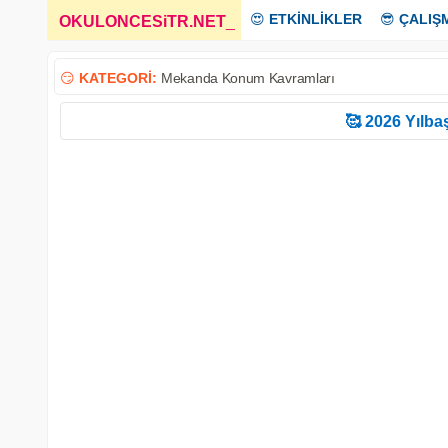
😍
ETKİNLİKLER
😎
ÇALIŞ
OKULONCESiTR.NET
_
😏
KATEGORİ:
Mekanda Konum Kavramları
🥰 2026 Yılbaş