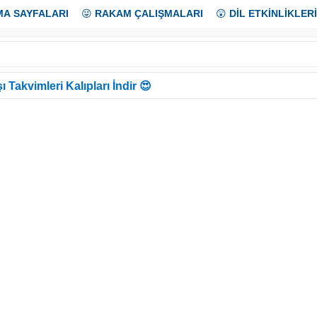
MA SAYFALARI
😜
RAKAM ÇALIŞMALARI
😲
DİL ETKİNLİKLERİ
ı Takvimleri Kalıpları İndir 😍