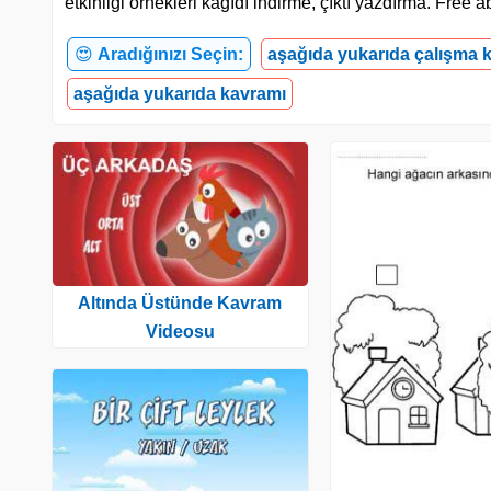
etkinliği örnekleri kağıdı indirme, çıktı yazdırma. Fre
😍
Aradığınızı Seçin:
aşağıda yukarıda çalışma k
aşağıda yukarıda kavramı
Altında Üstünde Kavram
Videosu