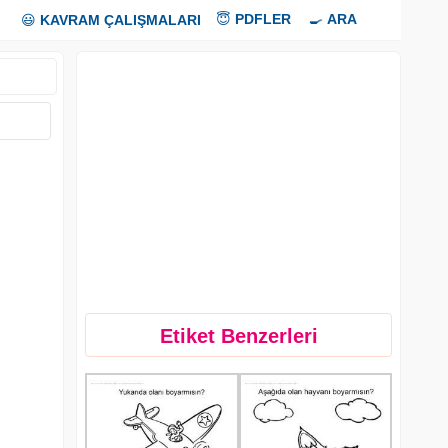
😇
PDFLER
🍳
ARA
😃
KAVRAM ÇALIŞMALARI
Etiket Benzerleri