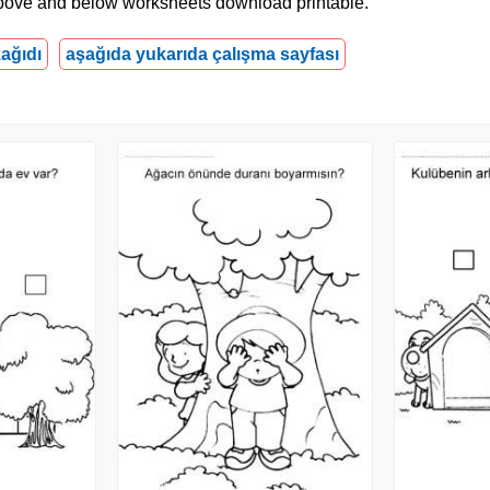
e above and below worksheets download printable.
ağıdı
aşağıda yukarıda çalışma sayfası