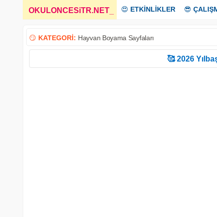
😍
ETKİNLİKLER
😎
ÇALIŞ
OKULONCESiTR.NET
_
😏
KATEGORİ:
Hayvan Boyama Sayfaları
🥰 2026 Yılbaş