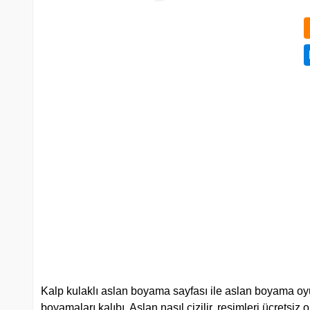
Kalp kulaklı aslan boyama sayfası ile aslan boyama oyun
boyamaları kalıbı. Aslan nasıl çizilir, resimleri ücretsiz 