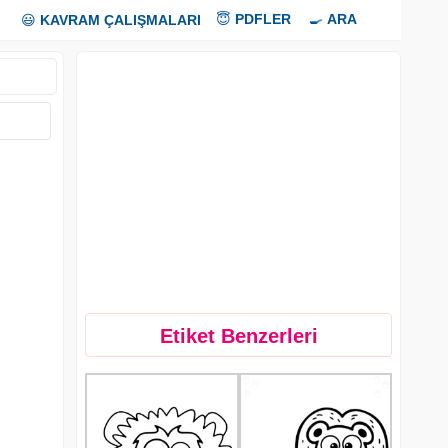
😇
PDFLER
🍳
ARA
😃
KAVRAM ÇALIŞMALARI
Etiket Benzerleri