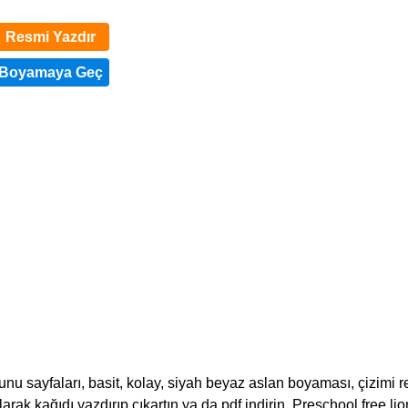
Resmi Yazdır
u sayfaları, basit, kolay, siyah beyaz aslan boyaması, çizimi r
olarak kağıdı yazdırıp çıkartın ya da pdf indirin. Preschool free lio