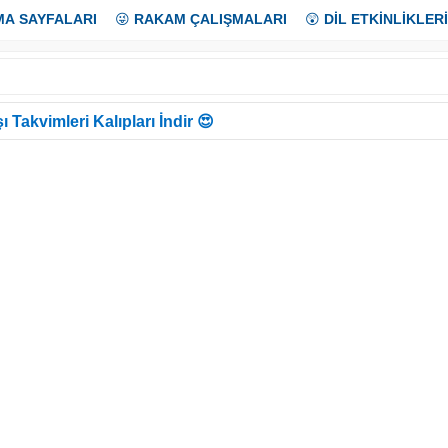
MA SAYFALARI
😜
RAKAM ÇALIŞMALARI
😲
DİL ETKİNLİKLERİ
ı Takvimleri Kalıpları İndir 😍