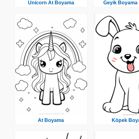
Unicorn At Boyama
Geyik Boyama 
At Boyama
Köpek Boy