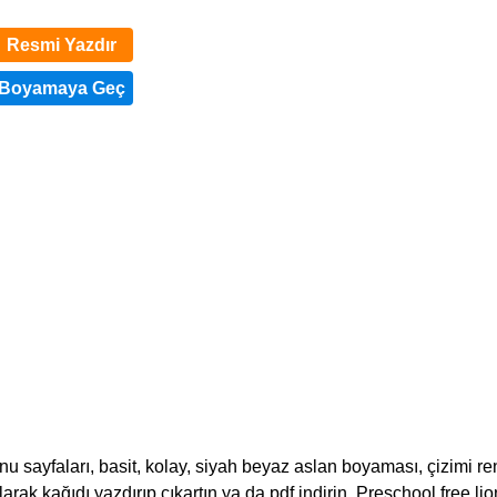
Resmi Yazdır
 sayfaları, basit, kolay, siyah beyaz aslan boyaması, çizimi ren
olarak kağıdı yazdırıp çıkartın ya da pdf indirin. Preschool free lio