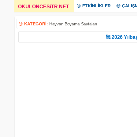
😍
ETKİNLİKLER
😎
ÇALIŞ
OKULONCESiTR.NET
_
😏
KATEGORİ:
Hayvan Boyama Sayfaları
🥰 2026 Yılbaş