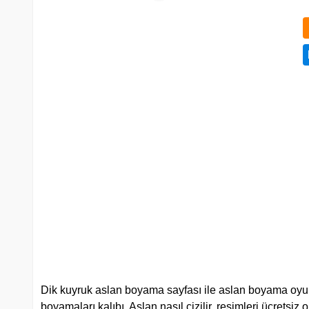
Dik kuyruk aslan boyama sayfası ile aslan boyama oyunu
boyamaları kalıbı. Aslan nasıl çizilir, resimleri ücretsiz 