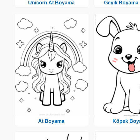
Unicorn At Boyama
Geyik Boyama 
At Boyama
Köpek Boy