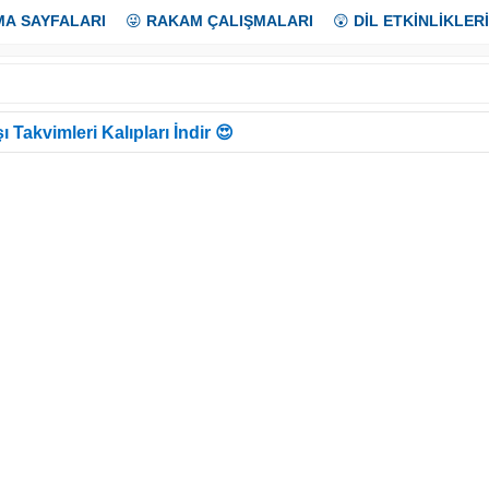
MA SAYFALARI
😜
RAKAM ÇALIŞMALARI
😲
DİL ETKİNLİKLERİ
ı Takvimleri Kalıpları İndir 😍