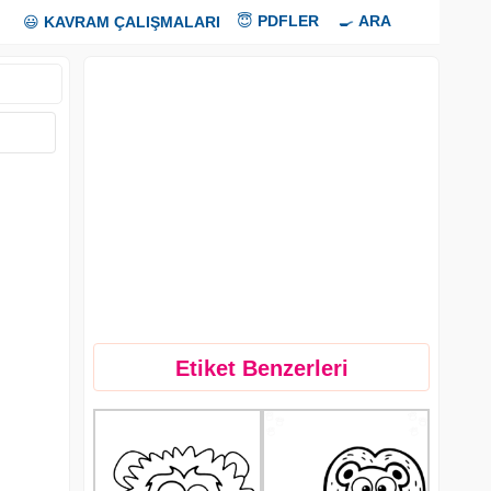
😇
PDFLER
🍳
ARA
😃
KAVRAM ÇALIŞMALARI
Etiket Benzerleri