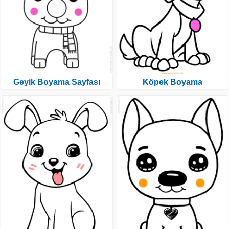
Geyik Boyama Sayfası
Köpek Boyama