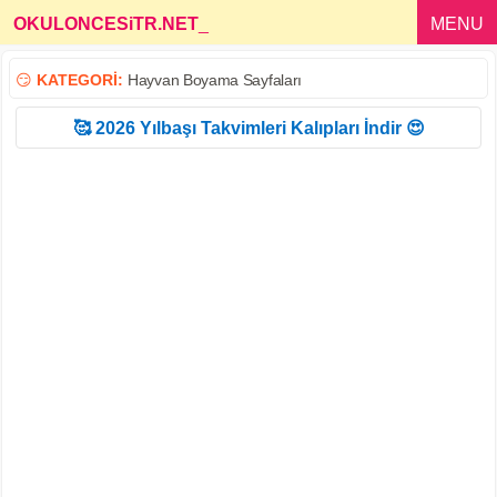
OKULONCESiTR.NET
_
MENU
😏
KATEGORİ:
Hayvan Boyama Sayfaları
🥰 2026 Yılbaşı Takvimleri Kalıpları İndir 😍