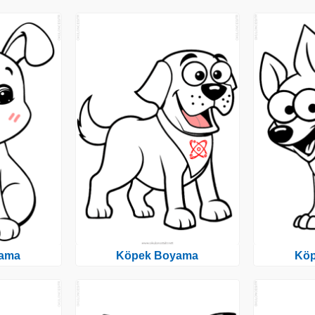
ama
Köpek Boyama
Kö