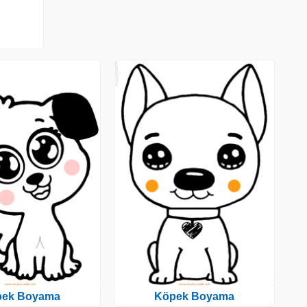
pek Boyama
Köpek Boyama