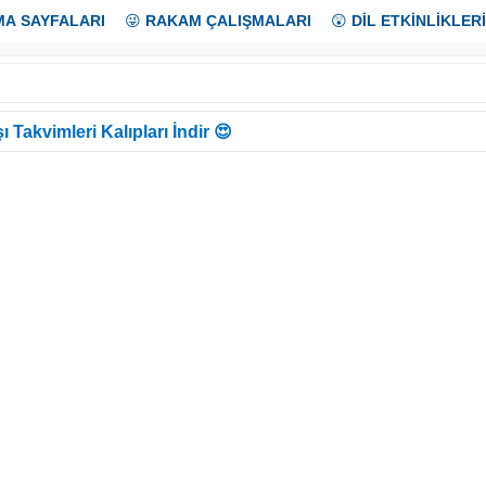
MA SAYFALARI
😜
RAKAM ÇALIŞMALARI
😲
DİL ETKİNLİKLERİ
ı Takvimleri Kalıpları İndir 😍