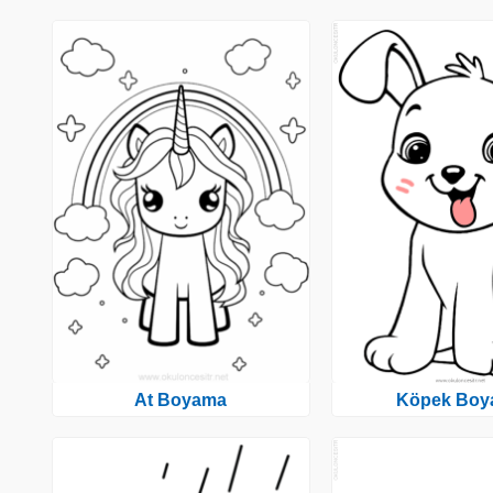
At Boyama
Köpek Boy