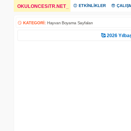
😍
ETKİNLİKLER
😎
ÇALIŞ
OKULONCESiTR.NET
_
😏
KATEGORİ:
Hayvan Boyama Sayfaları
🥰 2026 Yılbaş