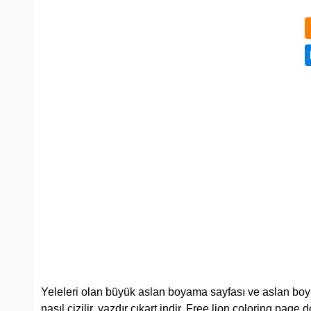
Yeleleri olan büyük aslan boyama sayfası ve aslan boyama
nasıl çizilir, yazdır çıkart indir. Free lion coloring page