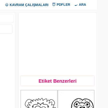
😇
PDFLER
🍳
ARA
😃
KAVRAM ÇALIŞMALARI
Etiket Benzerleri