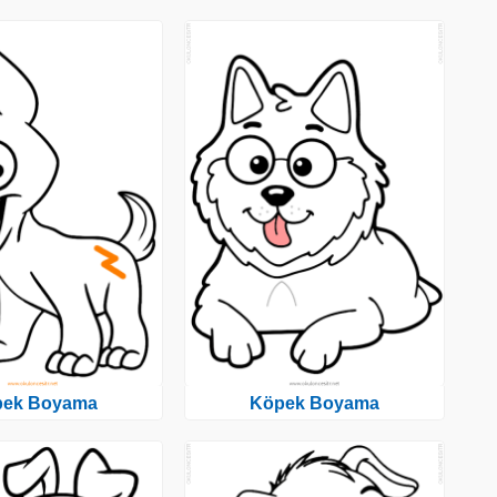
pek Boyama
Köpek Boyama