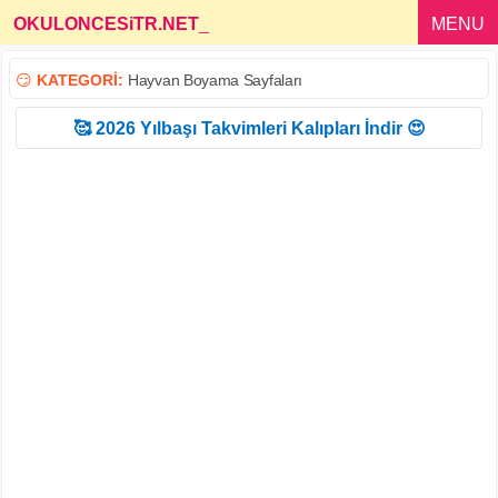
OKULONCESiTR.NET
_
MENU
😏
KATEGORİ:
Hayvan Boyama Sayfaları
🥰 2026 Yılbaşı Takvimleri Kalıpları İndir 😍