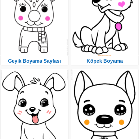
Geyik Boyama Sayfası
Köpek Boyama