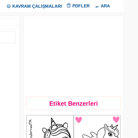
😇
PDFLER
🍳
ARA
😃
KAVRAM ÇALIŞMALARI
Etiket Benzerleri