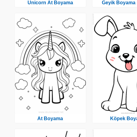
Unicorn At Boyama
Geyik Boyama 
At Boyama
Köpek Boy