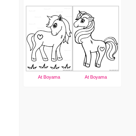
At Boyama
At Boyama