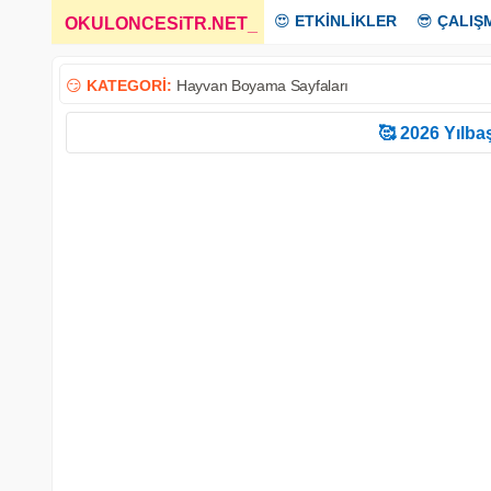
😍
ETKİNLİKLER
😎
ÇALIŞ
OKULONCESiTR.NET
_
😏
KATEGORİ:
Hayvan Boyama Sayfaları
🥰 2026 Yılbaş