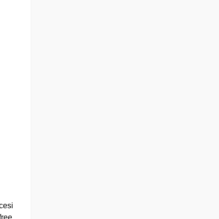
cesi
free