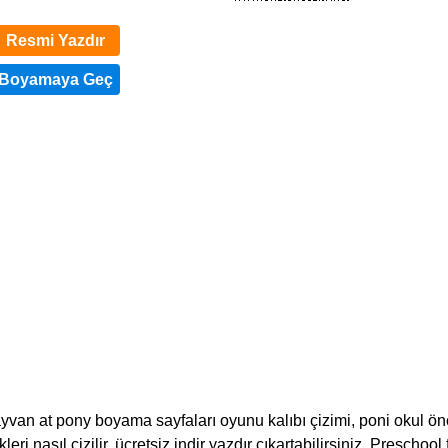
Resmi Yazdır
yvan at pony boyama sayfaları oyunu kalıbı çizimi, poni okul ön
leri nasıl çizilir, ücretsiz indir yazdır çıkartabilirsiniz. Preschool 