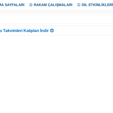
MA SAYFALARI
😜
RAKAM ÇALIŞMALARI
😲
DİL ETKİNLİKLERİ
ı Takvimleri Kalıpları İndir 😍