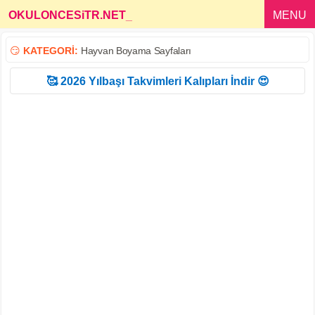
OKULONCESiTR.NET
_
MENU
😏
KATEGORİ:
Hayvan Boyama Sayfaları
🥰 2026 Yılbaşı Takvimleri Kalıpları İndir 😍