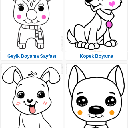
Geyik Boyama Sayfası
Köpek Boyama