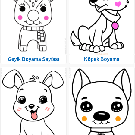
Geyik Boyama Sayfası
Köpek Boyama