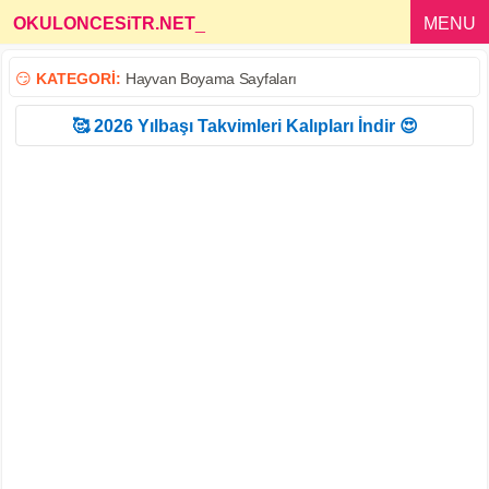
OKULONCESiTR.NET
_
MENU
😏
KATEGORİ:
Hayvan Boyama Sayfaları
🥰 2026 Yılbaşı Takvimleri Kalıpları İndir 😍