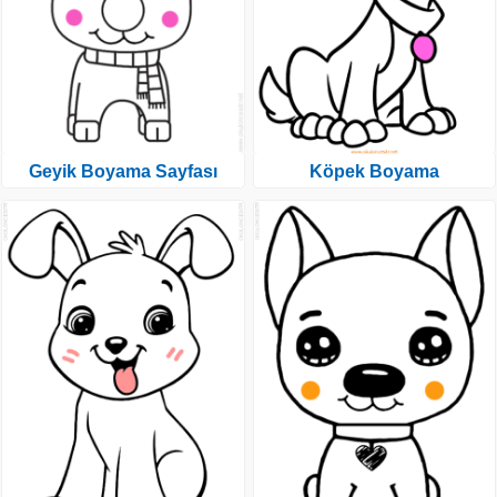
Geyik Boyama Sayfası
Köpek Boyama