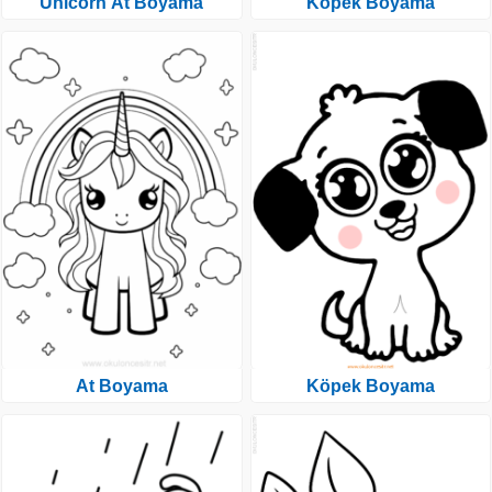
Unicorn At Boyama
Köpek Boyama
At Boyama
Köpek Boyama