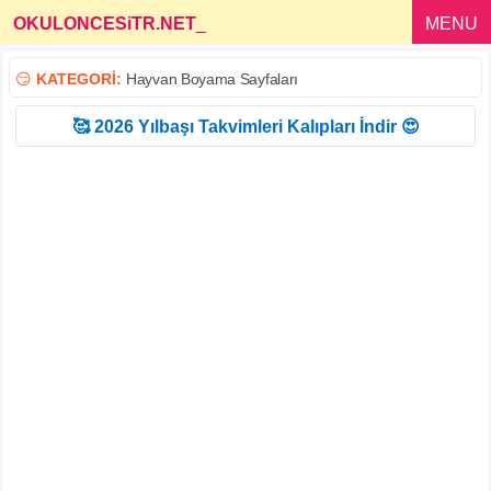
OKULONCESiTR.NET
_
MENU
😏
KATEGORİ:
Hayvan Boyama Sayfaları
🥰 2026 Yılbaşı Takvimleri Kalıpları İndir 😍