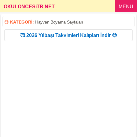
OKULONCESiTR.NET
_
MENU
😏
KATEGORİ:
Hayvan Boyama Sayfaları
🥰 2026 Yılbaşı Takvimleri Kalıpları İndir 😍