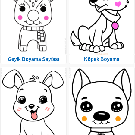
Geyik Boyama Sayfası
Köpek Boyama