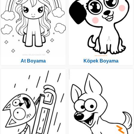
At Boyama
Köpek Boyama