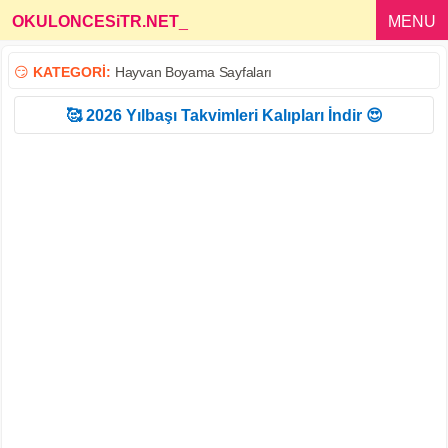
OKULONCESiTR.NET
_
MENU
😏
KATEGORİ:
Hayvan Boyama Sayfaları
🥰 2026 Yılbaşı Takvimleri Kalıpları İndir 😍