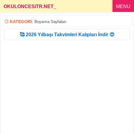
OKULONCESiTR.NET
_
MENU
😏
KATEGORİ:
Boyama Sayfaları
🥰 2026 Yılbaşı Takvimleri Kalıpları İndir 😍