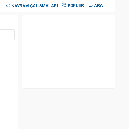
😇
PDFLER
🍳
ARA
😃
KAVRAM ÇALIŞMALARI