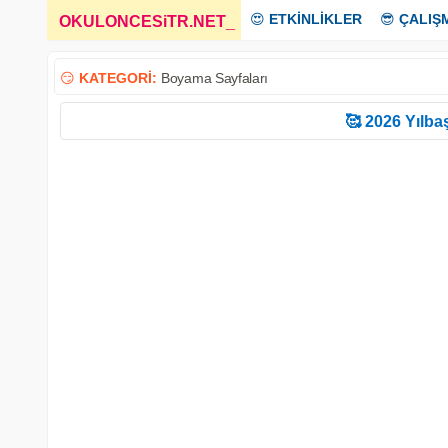
😍
ETKİNLİKLER
😎
ÇALIŞ
OKULONCESiTR.NET
_
😏
KATEGORİ:
Boyama Sayfaları
🥰 2026 Yılbaş