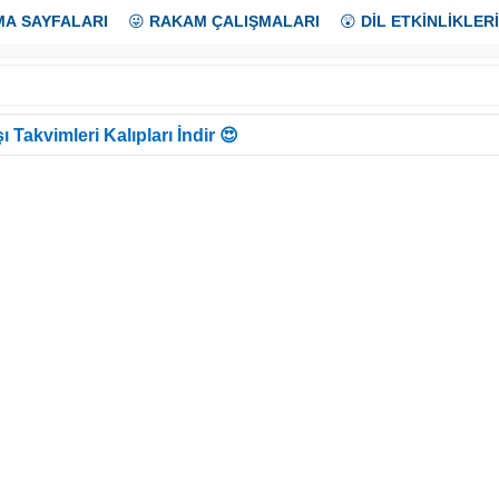
MA SAYFALARI
😜
RAKAM ÇALIŞMALARI
😲
DİL ETKİNLİKLERİ
ı Takvimleri Kalıpları İndir 😍