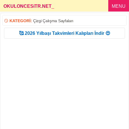
OKULONCESiTR.NET
_
MENU
😏
KATEGORİ:
Çizgi Çalışma Sayfaları
🥰 2026 Yılbaşı Takvimleri Kalıpları İndir 😍