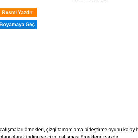
Resmi Yazdır
i çalışmaları örnekleri, çizgi tamamlama birleştirme oyunu kolay 
 planı olarak indirin ve çizgi çalışması örneklerini yazdır,