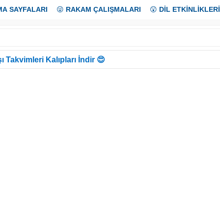
MA SAYFALARI
😜
RAKAM ÇALIŞMALARI
😲
DİL ETKİNLİKLERİ
ı Takvimleri Kalıpları İndir 😍