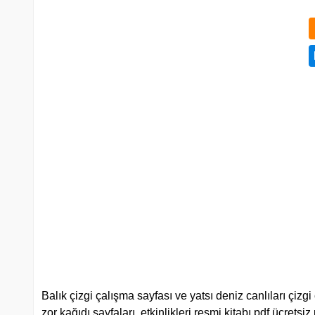
Balık çizgi çalışma sayfası ve yatsı deniz canlıları çizg
zor kağıdı sayfaları, etkinlikleri resmi kitabı pdf ücretsiz