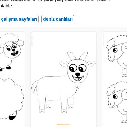
ntable.
i çalışma sayfaları
deniz canlıları