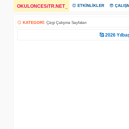
😍
ETKİNLİKLER
😎
ÇALIŞ
OKULONCESiTR.NET
_
😏
KATEGORİ:
Çizgi Çalışma Sayfaları
🥰 2026 Yılbaş