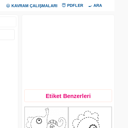
😇
PDFLER
🍳
ARA
😃
KAVRAM ÇALIŞMALARI
Etiket Benzerleri