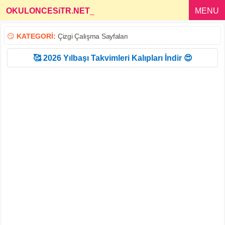
OKULONCESiTR.NET
_
MENU
😏
KATEGORİ:
Çizgi Çalışma Sayfaları
🥰 2026 Yılbaşı Takvimleri Kalıpları İndir 😍