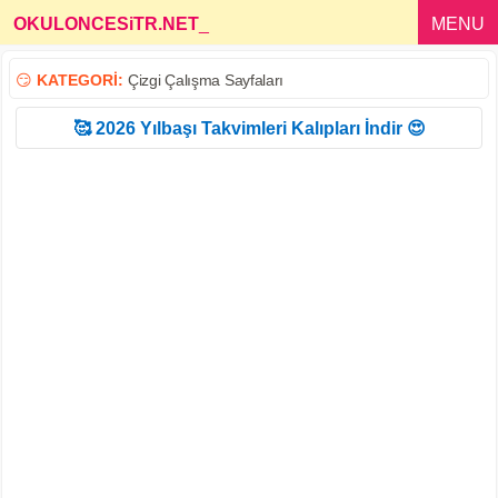
OKULONCESiTR.NET
_
MENU
😏
KATEGORİ:
Çizgi Çalışma Sayfaları
🥰 2026 Yılbaşı Takvimleri Kalıpları İndir 😍