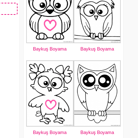
Baykuş Boyama
Baykuş Boyama
Baykuş Boyama
Baykuş Boyama