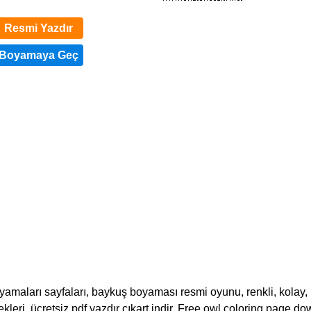
Resmi Yazdır
maları sayfaları, baykuş boyaması resmi oyunu, renkli, kolay, 
nekleri, ücretsiz pdf yazdır çıkart indir. Free owl coloring page d