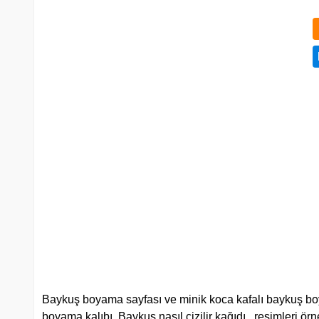
Baykuş boyama sayfası ve minik koca kafalı baykuş boya
boyama kalıbı. Baykuş nasıl çizilir kağıdı , resimleri ör