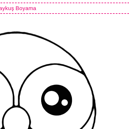
aykuş Boyama