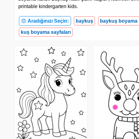
printable kindergarten kids.
😍
Aradığınızı Seçin:
baykuş
baykuş boyama 
kuş boyama sayfaları