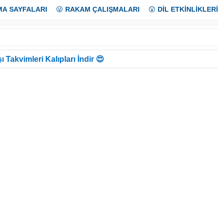
MA SAYFALARI
😜
RAKAM ÇALIŞMALARI
😲
DİL ETKİNLİKLERİ
ı Takvimleri Kalıpları İndir 😍