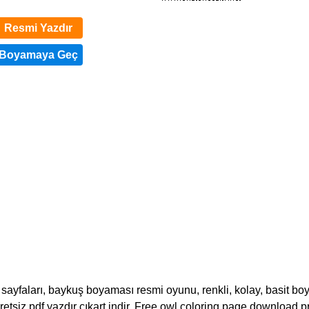
Resmi Yazdır
ayfaları, baykuş boyaması resmi oyunu, renkli, kolay, basit b
 ücretsiz pdf yazdır çıkart indir. Free owl coloring page download p