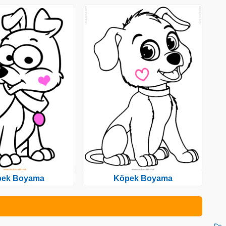
pek Boyama
Köpek Boyama