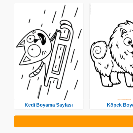
Kedi Boyama Sayfası
Köpek Boy