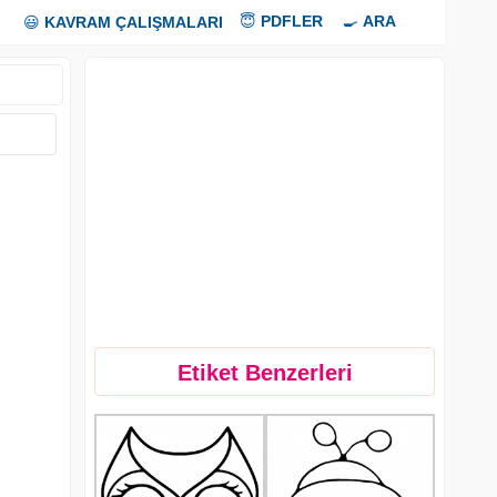
😇
PDFLER
🍳
ARA
😃
KAVRAM ÇALIŞMALARI
Etiket Benzerleri