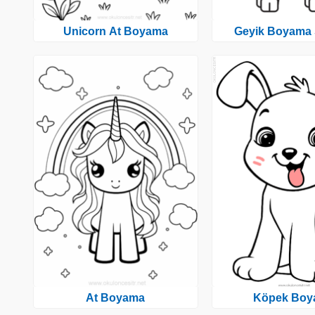
Unicorn At Boyama
Geyik Boyama 
At Boyama
Köpek Boy