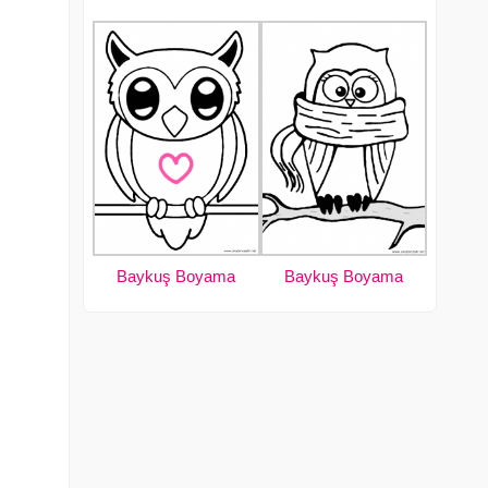
Baykuş Boyama
Baykuş Boyama