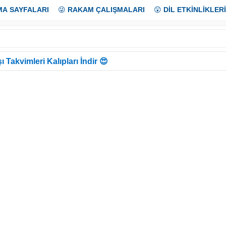
MA SAYFALARI
😜
RAKAM ÇALIŞMALARI
😲
DİL ETKİNLİKLERİ
ı Takvimleri Kalıpları İndir 😍