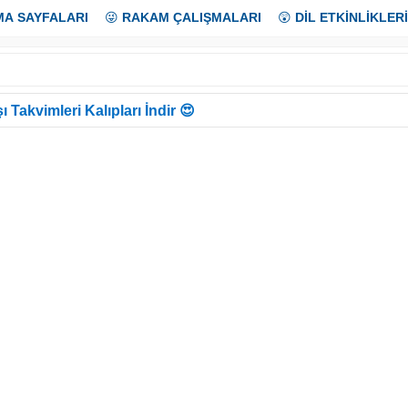
MA SAYFALARI
😜
RAKAM ÇALIŞMALARI
😲
DİL ETKİNLİKLERİ
ı Takvimleri Kalıpları İndir 😍