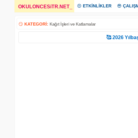
😍
ETKİNLİKLER
😎
ÇALIŞ
OKULONCESiTR.NET
_
😏
KATEGORİ:
Kağıt İşleri ve Katlamalar
🥰 2026 Yılbaş