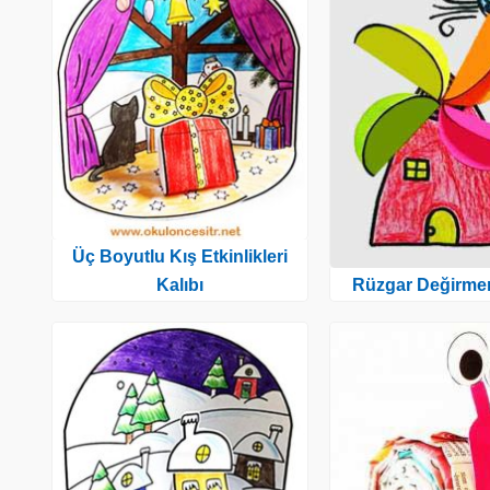
Üç Boyutlu Kış Etkinlikleri
Rüzgar Değirmen
Kalıbı