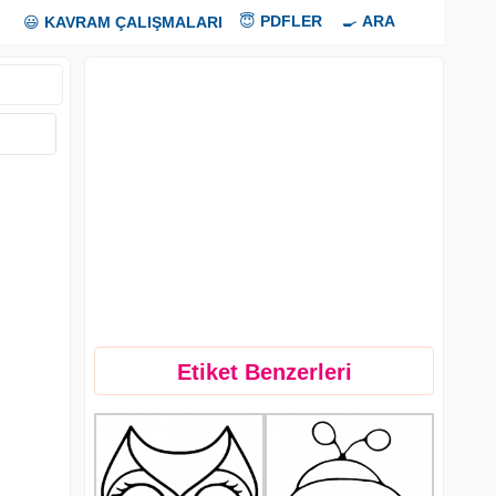
😇
PDFLER
🍳
ARA
😃
KAVRAM ÇALIŞMALARI
Etiket Benzerleri