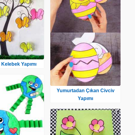
 Kelebek Yapımı
Yumurtadan Çıkan Civciv
Yapımı