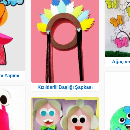
Ağaç ve
i Yapımı
Kızılderili Başlığı Şapkası