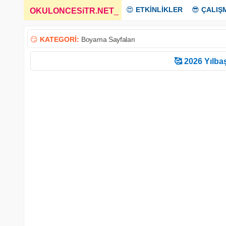
😍
ETKİNLİKLER
😎
ÇALIŞ
OKULONCESiTR.NET
_
😏
KATEGORİ:
Boyama Sayfaları
🥰 2026 Yılbaş