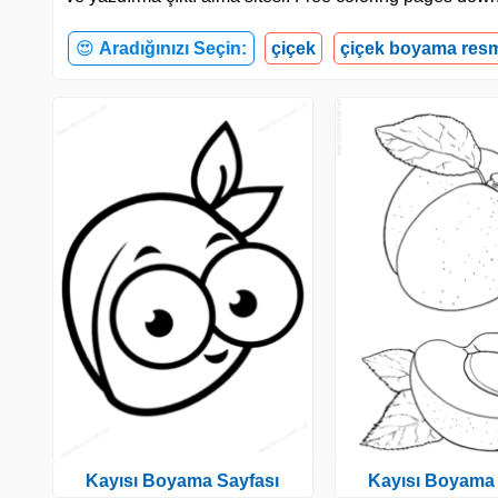
😍
Aradığınızı Seçin:
çiçek
çiçek boyama res
Kayısı Boyama Sayfası
Kayısı Boyama 