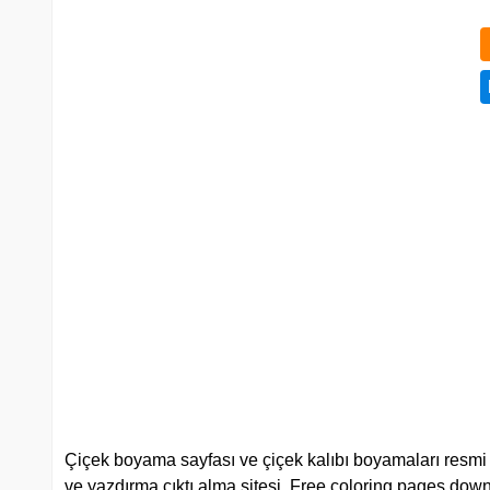
Çiçek boyama sayfası ve çiçek kalıbı boyamaları resmi çiz
ve yazdırma çıktı alma sitesi. Free coloring pages down