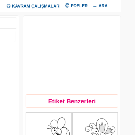
😇
PDFLER
🍳
ARA
😃
KAVRAM ÇALIŞMALARI
Etiket Benzerleri