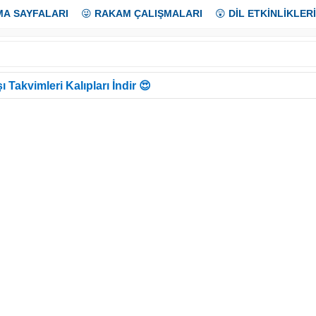
MA SAYFALARI
😜
RAKAM ÇALIŞMALARI
😲
DİL ETKİNLİKLERİ
ı Takvimleri Kalıpları İndir 😍