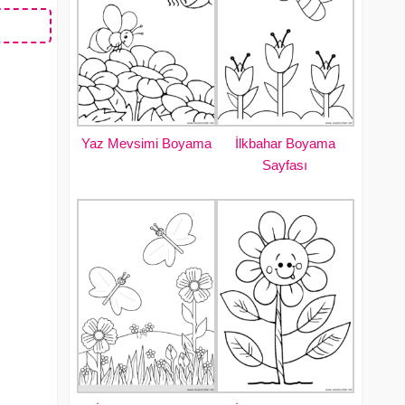
Yaz Mevsimi Boyama
İlkbahar Boyama
Sayfası