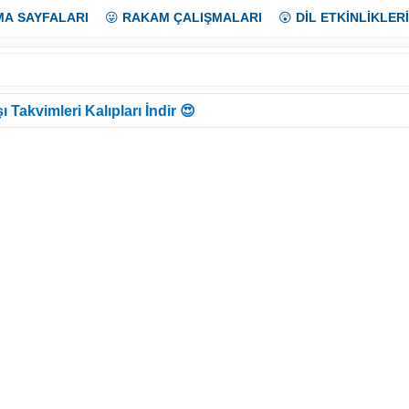
MA SAYFALARI
😜
RAKAM ÇALIŞMALARI
😲
DİL ETKİNLİKLERİ
ı Takvimleri Kalıpları İndir 😍