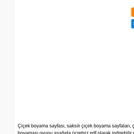
Çiçek boyama sayfası, saksılı çiçek boyama sayfaları, ç
boyaması oyunu aşağıda ücretsiz pdf olarak indirebilir ve