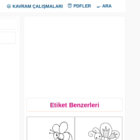
😇
PDFLER
🍳
ARA
😃
KAVRAM ÇALIŞMALARI
Etiket Benzerleri