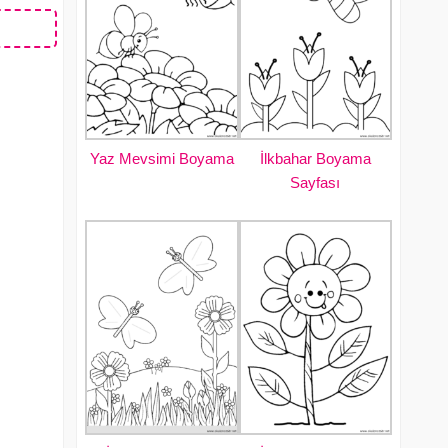
Yaz Mevsimi Boyama
İlkbahar Boyama
Sayfası