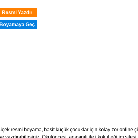
Resmi Yazdır
içek resmi boyama, basit küçük çocuklar için kolay zor online ç
 yazdırabilirsiniz. Okulöncesi, anasınıfı ile ilkokul eğitim sitesi