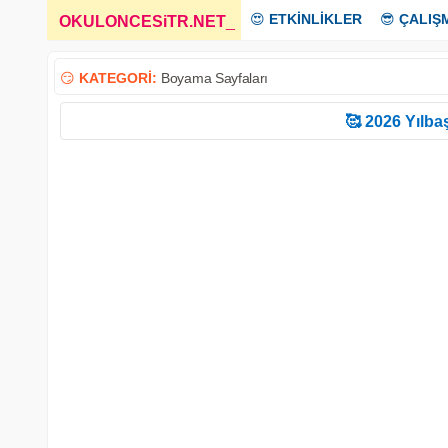
😍
ETKİNLİKLER
😎
ÇALIŞ
OKULONCESiTR.NET
_
😏
KATEGORİ:
Boyama Sayfaları
🥰 2026 Yılbaş