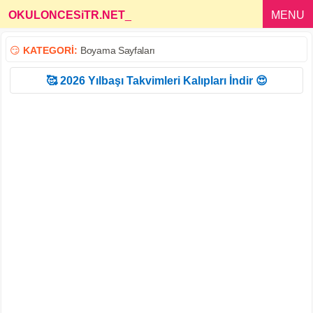
OKULONCESiTR.NET
_
MENU
😏
KATEGORİ:
Boyama Sayfaları
🥰 2026 Yılbaşı Takvimleri Kalıpları İndir 😍